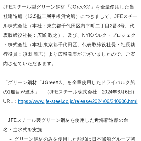
JFEスチール製グリーン鋼材「JGreeX®」を全量使用した当
社建造船（13.5型二層甲板貨物船）につきまして、JFEスチー
ル株式会社（本社：東京都千代田区内幸町二丁目2番3号、代
表取締役社長：広瀬 政之）、及び、NYKバルク・プロジェク
ト株式会社（本社:東京都千代田区、代表取締役社長・社長執
行役員：須田 雅志）より広報発表がございましたので、ご案
内させていただきます。
「グリーン鋼材「JGreeX®」を全量使用したドライバルク船
の1船目が進水」 （JFEスチール株式会社 2024年6月6日）
URL：
https://www.jfe-steel.co.jp/release/2024/06/240606.html
「JFEスチール製グリーン鋼材を使用した近海新造船の命
名・進水式を実施
～ グリーン鋼材のみを使用した船舶は日本郵船グループ初