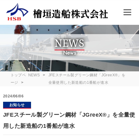
NEWS
News
トップペ
NEWS
JFEスチール製グリーン鋼材「JGreeX®」を
ージ
全量使用した新造船の1番船が進水
2024/06/06
お知らせ
JFEスチール製グリーン鋼材「JGreeX®」を全量使
用した新造船の1番船が進水