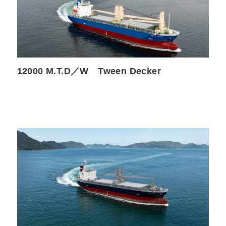
12000 M.T.D／W Tween Decker