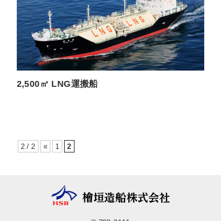
2,500㎥ LNG運搬船
2 / 2
«
1
2